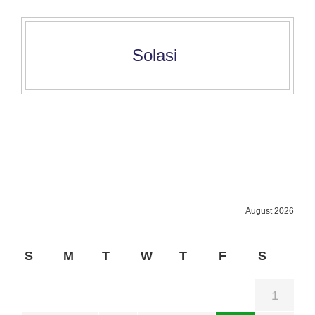
Solasi
August 2026
S
M
T
W
T
F
S
1