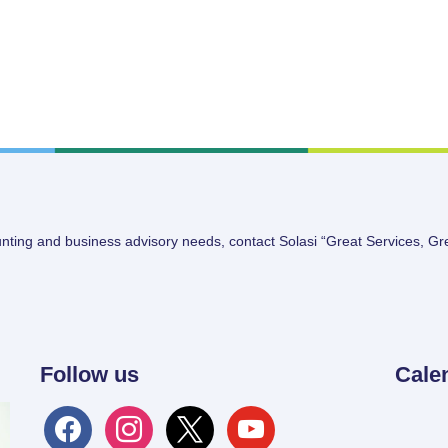
unting and business advisory needs, contact Solasi “Great Services, Gr
Follow us
Cale
facebook
instagram
x
youtube