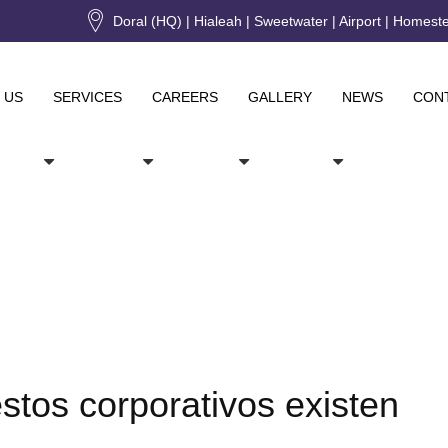
Doral (HQ) | Hialeah | Sweetwater | Airport | Homest
 US
SERVICES
CAREERS
GALLERY
NEWS
CON
stos corporativos existen