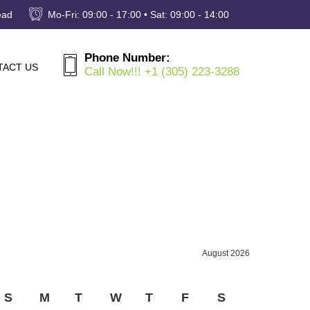
ead
Mo-Fri: 09:00 - 17:00 • Sat: 09:00 - 14:00
Phone Number:
TACT US
Call Now!!! +1 (305) 223-3288
August 2026
S
M
T
W
T
F
S