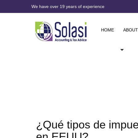
We have over 19 years of experience
HOME
ABOUT
¿Qué tipos de impue
en EEUU?