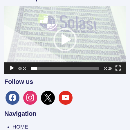
Video
Player
00:00
00:29
Follow us
facebook
instagram
x
youtube
Navigation
HOME