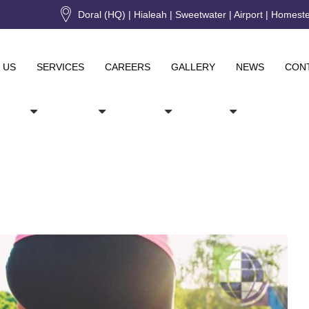
Doral (HQ) | Hialeah | Sweetwater | Airport | Homest
 US
SERVICES
CAREERS
GALLERY
NEWS
CON