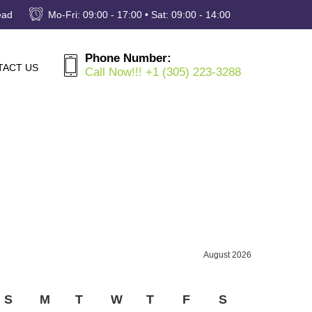
ead
Mo-Fri: 09:00 - 17:00 • Sat: 09:00 - 14:00
Phone Number:
TACT US
Call Now!!! +1 (305) 223-3288
August 2026
S
M
T
W
T
F
S