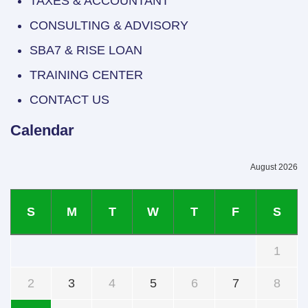
TAXES & ACCOUNTANT
CONSULTING & ADVISORY
SBA7 & RISE LOAN
TRAINING CENTER
CONTACT US
Calendar
August 2026
S
M
T
W
T
F
S
1
2
3
4
5
6
7
8