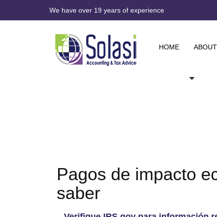
We have over 19 years of experience
HOME
ABOUT
Pagos de impacto e
saber
Verifique IRS.gov para información 