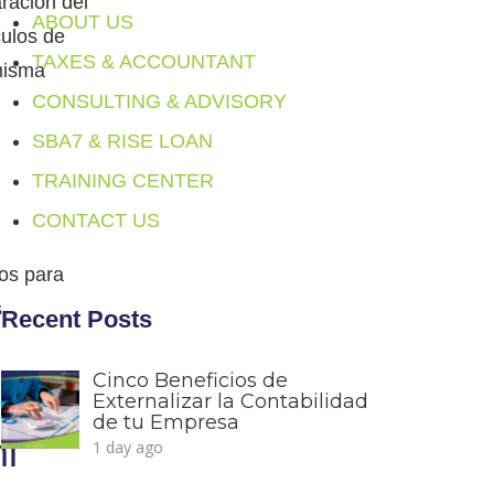
ración del
ABOUT US
culos de
TAXES & ACCOUNTANT
misma
CONSULTING & ADVISORY
SBA7 & RISE LOAN
TRAINING CENTER
CONTACT US
uos para
s
Recent Posts
Cinco Beneficios de
r una
Externalizar la Contabilidad
de tu Empresa
i
1 day ago