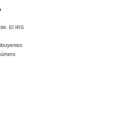
?
ble. El IRS
ribuyentes
 número