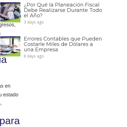
¿Por Qué la Planeación Fiscal
Debe Realizarse Durante Todo
el Año?
entar una
3 days ago
gresos,
n
Errores Contables que Pueden
Costarle Miles de Dólares a
una Empresa
6 days ago
ia
as en
u estado
.
 para