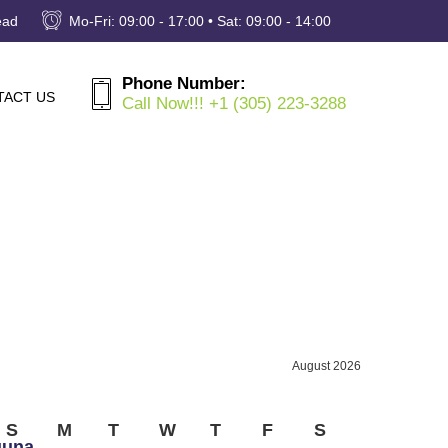
ead
Mo-Fri: 09:00 - 17:00 • Sat: 09:00 - 14:00
Phone Number:
TACT US
Call Now!!! +1 (305) 223-3288
August 2026
S
M
T
W
T
F
S
guna