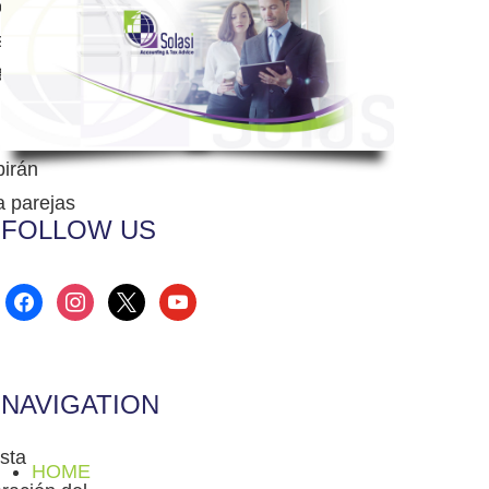
 se va
s
,000, sin
birán
a parejas
FOLLOW US
facebook
instagram
x
youtube
NAVIGATION
sta
HOME