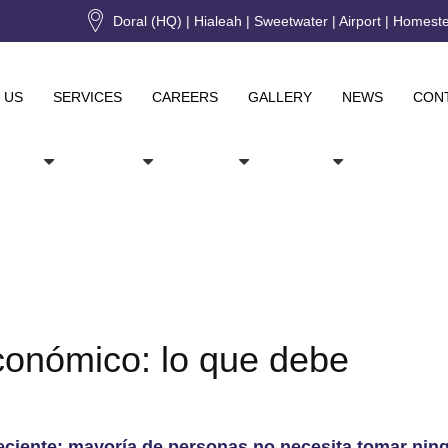
Doral (HQ) | Hialeah | Sweetwater | Airport | Homest
 US
SERVICES
CAREERS
GALLERY
NEWS
CON
conómico: lo que debe
reciente: mayoría de personas no necesita tomar nin