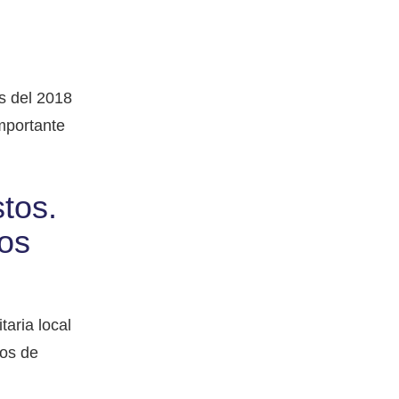
s del 2018
mportante
tos.
gos
aria local
gos de