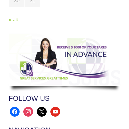
30
31
« Jul
FOLLOW US
facebook
instagram
x
youtube