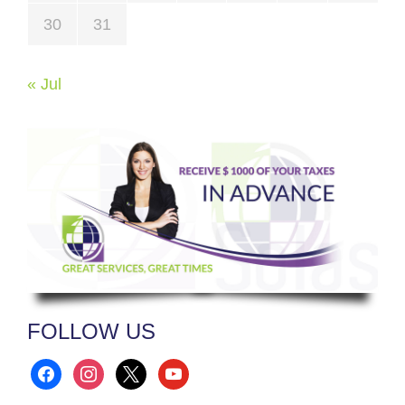
30
31
« Jul
FOLLOW US
facebook
instagram
x
youtube