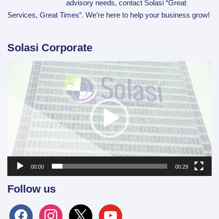
advisory needs, contact Solasi “Great
Services, Great Times”. We’re here to help your business grow!
Solasi Corporate
Video
Player
00:00
00:29
Follow us
facebook
instagram
x
youtube