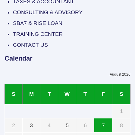
TAXES & ACCOUNTANT
CONSULTING & ADVISORY
SBA7 & RISE LOAN
TRAINING CENTER
CONTACT US
Calendar
August 2026
S
M
T
W
T
F
S
1
2
3
4
5
6
7
8