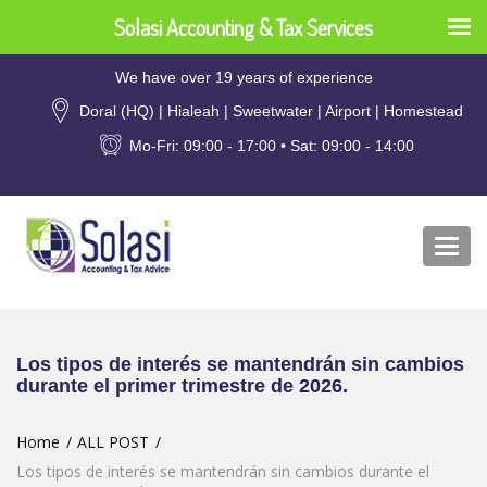
Solasi Accounting & Tax Services
We have over 19 years of experience
Doral (HQ) | Hialeah | Sweetwater | Airport | Homestead
Mo-Fri: 09:00 - 17:00 • Sat: 09:00 - 14:00
Togg
navi
Los tipos de interés se mantendrán sin cambios
durante el primer trimestre de 2026.
Home
ALL POST
Los tipos de interés se mantendrán sin cambios durante el