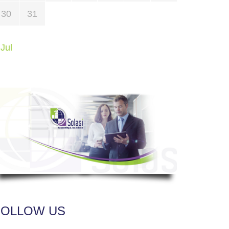
30
31
 Jul
FOLLOW US