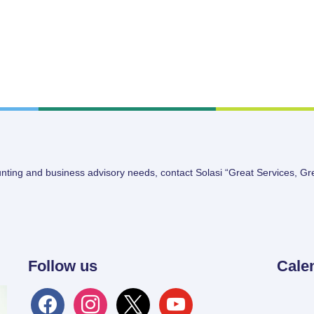
unting and business advisory needs, contact Solasi “Great Services, Gr
Follow us
Cale
facebook
instagram
x
youtube