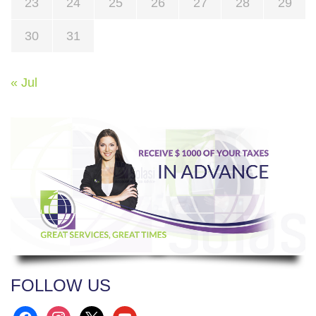
23
24
25
26
27
28
29
30
31
« Jul
FOLLOW US