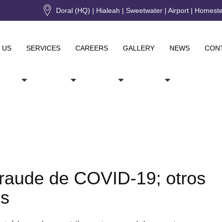
Doral (HQ) | Hialeah | Sweetwater | Airport | Homest
 US
SERVICES
CAREERS
GALLERY
NEWS
CON
 fraude de COVID-19; otros
os