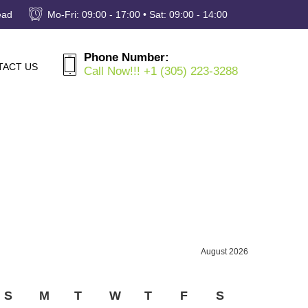
ead
Mo-Fri: 09:00 - 17:00 • Sat: 09:00 - 14:00
Phone Number:
TACT US
Call Now!!! +1 (305) 223-3288
August 2026
S
M
T
W
T
F
S