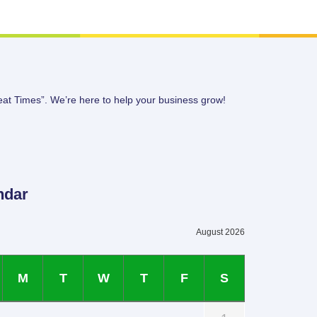
eat Times”. We’re here to help your business grow!
ndar
August 2026
M
T
W
T
F
S