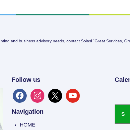
unting and business advisory needs, contact Solasi “Great Services, Gr
Follow us
Cale
facebook
instagram
x
youtube
Navigation
S
HOME