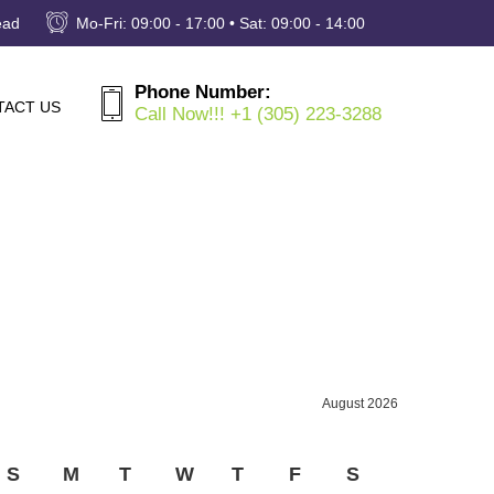
ead
Mo-Fri: 09:00 - 17:00 • Sat: 09:00 - 14:00
Phone Number:
TACT US
Call Now!!! +1 (305) 223-3288
August 2026
S
M
T
W
T
F
S