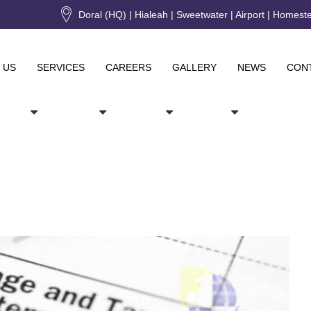
Doral (HQ) | Hialeah | Sweetwater | Airport | Homest
 US
SERVICES
CAREERS
GALLERY
NEWS
CON