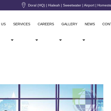
Doral (HQ) | Hialeah | Sweetwater | Airport | Homest
 US
SERVICES
CAREERS
GALLERY
NEWS
CON