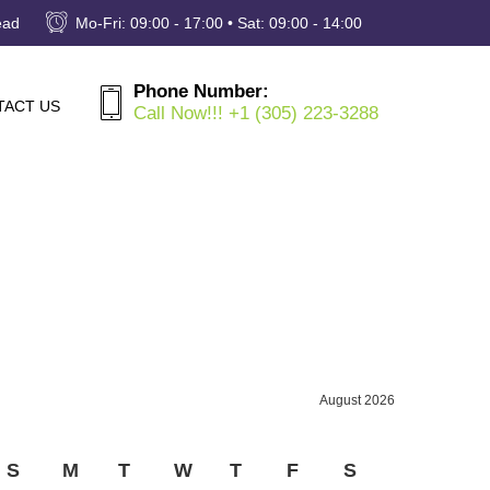
ead
Mo-Fri: 09:00 - 17:00 • Sat: 09:00 - 14:00
Phone Number:
TACT US
Call Now!!! +1 (305) 223-3288
August 2026
S
M
T
W
T
F
S