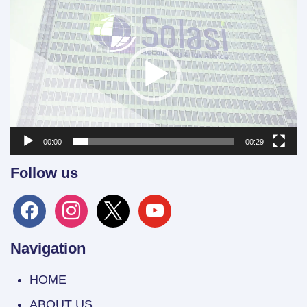
Video
Player
00:00
00:29
Follow us
facebook
instagram
x
youtube
Navigation
HOME
ABOUT US