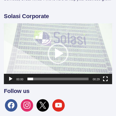
Solasi Corporate
Video
Player
00:00
00:29
Follow us
facebook
instagram
x
youtube