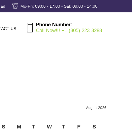
ead
Mo-Fri: 09:00 - 17:00 • Sat: 09:00 - 14:00
Phone Number:
TACT US
Call Now!!! +1 (305) 223-3288
August 2026
S
M
T
W
T
F
S