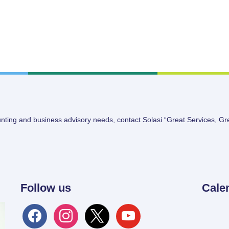
unting and business advisory needs, contact Solasi “Great Services, Gr
Follow us
Cale
facebook
instagram
x
youtube