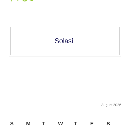
Solasi
August 2026
S
M
T
W
T
F
S