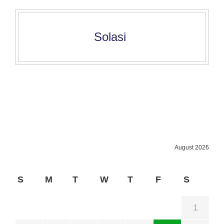
Solasi
August 2026
S
M
T
W
T
F
S
1