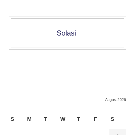
Solasi
August 2026
S
M
T
W
T
F
S