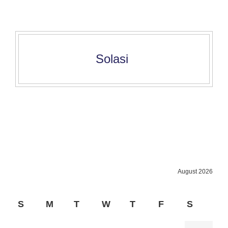
Solasi
August 2026
S
M
T
W
T
F
S