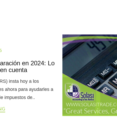
6
laración en 2024: Lo
 en cuenta
RS) insta hoy a los
es ahora para ayudarles a
de impuestos de..
NG