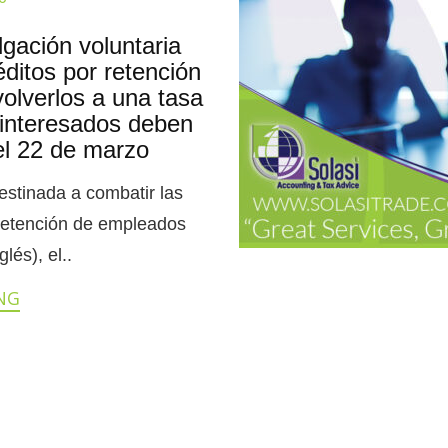
gación voluntaria
éditos por retención
olverlos a una tasa
 interesados deben
del 22 de marzo
estinada a combatir las
retención de empleados
lés), el..
NG