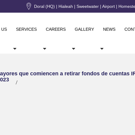
Doral (HQ) | Hialeah | Sweetwater | Airport | Homest
 US
SERVICES
CAREERS
GALLERY
NEWS
CON
yores que comiencen a retirar fondos de cuentas IRA
2023