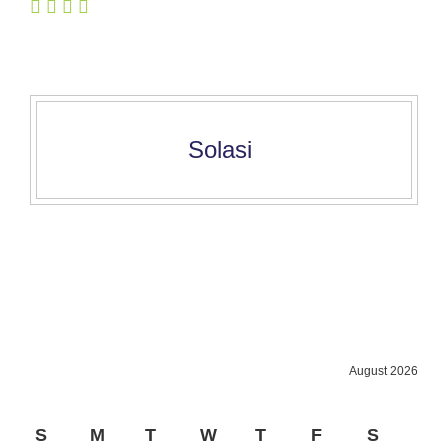
Solasi
August 2026
S
M
T
W
T
F
S