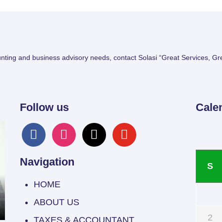
unting and business advisory needs, contact Solasi “Great Services, Gr
Follow us
Cale
facebook
instagram
x
youtube
Navigation
S
HOME
ABOUT US
2
TAXES & ACCOUNTANT