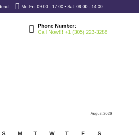
stead
Mo-Fri: 09:00 - 17:00 • Sat: 09:00 - 14:00
Phone Number:
Call Now!!! +1 (305) 223-3288
August 2026
S
M
T
W
T
F
S