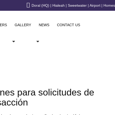
Doral (HQ) | Hialeah | Sweetwater | Airport | Home
ERS
GALLERY
NEWS
CONTACT US
nes para solicitudes de
sacción