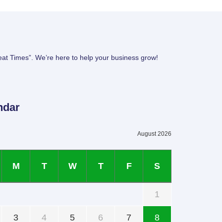
eat Times”. We’re here to help your business grow!
ndar
August 2026
M
T
W
T
F
S
1
3
4
5
6
7
8