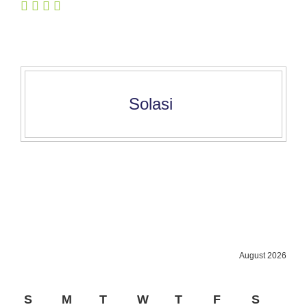
Solasi
August 2026
S
M
T
W
T
F
S