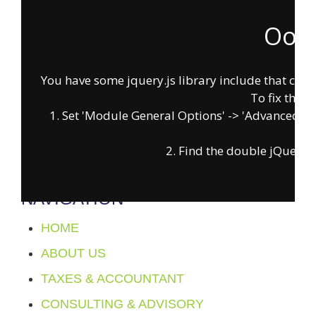
Oops
You have some jquery.js library include that comes 
To fix this, 
1. Set 'Module General Options' -> 'Advanced' -> '
FOLLOW US
on
2. Find the double jQuery.js
facebook
instagram
x
youtube
NAVIGATION
HOME
ABOUT US
TAXES & ACCOUNTANT
CONSULTING & ADVISORY