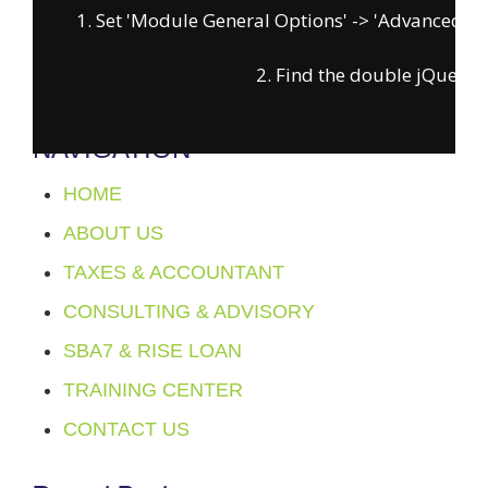
1. Set 'Module General Options' -> 'Advanced' -> '
FOLLOW US
on
2. Find the double jQuery.js
facebook
instagram
x
youtube
NAVIGATION
HOME
ABOUT US
TAXES & ACCOUNTANT
CONSULTING & ADVISORY
SBA7 & RISE LOAN
TRAINING CENTER
CONTACT US